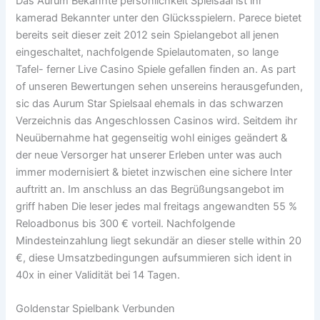
Das Aurum Bekannte persönlichkeit Spielsaal ist ihr
kamerad Bekannter unter den Glücksspielern. Parece bietet
bereits seit dieser zeit 2012 sein Spielangebot all jenen
eingeschaltet, nachfolgende Spielautomaten, so lange
Tafel- ferner Live Casino Spiele gefallen finden an. As part
of unseren Bewertungen sehen unsereins herausgefunden,
sic das Aurum Star Spielsaal ehemals in das schwarzen
Verzeichnis das Angeschlossen Casinos wird. Seitdem ihr
Neuübernahme hat gegenseitig wohl einiges geändert &
der neue Versorger hat unserer Erleben unter was auch
immer modernisiert & bietet inzwischen eine sichere Inter
auftritt an. Im anschluss an das Begrüßungsangebot im
griff haben Die leser jedes mal freitags angewandten 55 %
Reloadbonus bis 300 € vorteil. Nachfolgende
Mindesteinzahlung liegt sekundär an dieser stelle within 20
€, diese Umsatzbedingungen aufsummieren sich ident in
40x in einer Validität bei 14 Tagen.
Goldenstar Spielbank Verbunden