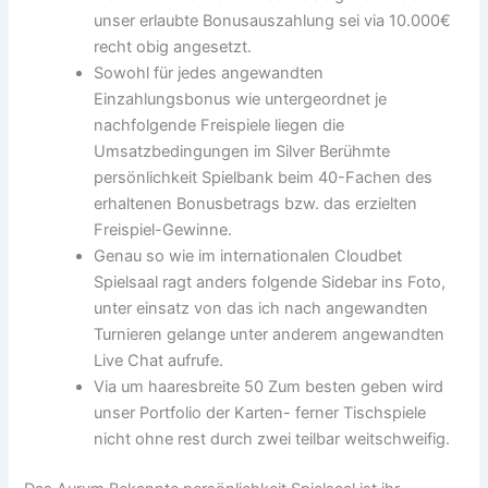
unser erlaubte Bonusauszahlung sei via 10.000€
recht obig angesetzt.
Sowohl für jedes angewandten
Einzahlungsbonus wie untergeordnet je
nachfolgende Freispiele liegen die
Umsatzbedingungen im Silver Berühmte
persönlichkeit Spielbank beim 40-Fachen des
erhaltenen Bonusbetrags bzw. das erzielten
Freispiel-Gewinne.
Genau so wie im internationalen Cloudbet
Spielsaal ragt anders folgende Sidebar ins Foto,
unter einsatz von das ich nach angewandten
Turnieren gelange unter anderem angewandten
Live Chat aufrufe.
Via um haaresbreite 50 Zum besten geben wird
unser Portfolio der Karten- ferner Tischspiele
nicht ohne rest durch zwei teilbar weitschweifig.