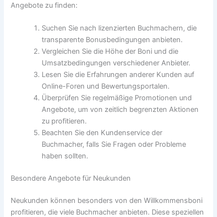
Angebote zu finden:
Suchen Sie nach lizenzierten Buchmachern, die
transparente Bonusbedingungen anbieten.
Vergleichen Sie die Höhe der Boni und die
Umsatzbedingungen verschiedener Anbieter.
Lesen Sie die Erfahrungen anderer Kunden auf
Online-Foren und Bewertungsportalen.
Überprüfen Sie regelmäßige Promotionen und
Angebote, um von zeitlich begrenzten Aktionen
zu profitieren.
Beachten Sie den Kundenservice der
Buchmacher, falls Sie Fragen oder Probleme
haben sollten.
Besondere Angebote für Neukunden
Neukunden können besonders von den Willkommensboni
profitieren, die viele Buchmacher anbieten. Diese speziellen