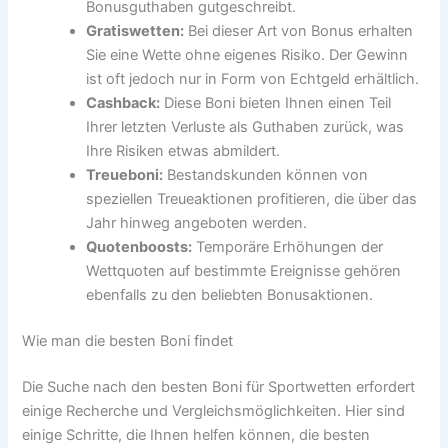
Bonusguthaben gutgeschreibt.
Gratiswetten:
Bei dieser Art von Bonus erhalten
Sie eine Wette ohne eigenes Risiko. Der Gewinn
ist oft jedoch nur in Form von Echtgeld erhältlich.
Cashback:
Diese Boni bieten Ihnen einen Teil
Ihrer letzten Verluste als Guthaben zurück, was
Ihre Risiken etwas abmildert.
Treueboni:
Bestandskunden können von
speziellen Treueaktionen profitieren, die über das
Jahr hinweg angeboten werden.
Quotenboosts:
Temporäre Erhöhungen der
Wettquoten auf bestimmte Ereignisse gehören
ebenfalls zu den beliebten Bonusaktionen.
Wie man die besten Boni findet
Die Suche nach den besten Boni für Sportwetten erfordert
einige Recherche und Vergleichsmöglichkeiten. Hier sind
einige Schritte, die Ihnen helfen können, die besten