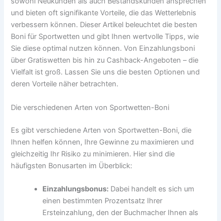
sowohl Neukunden als auch Bestandskunden ansprechen
und bieten oft signifikante Vorteile, die das Wetterlebnis
verbessern können. Dieser Artikel beleuchtet die besten
Boni für Sportwetten und gibt Ihnen wertvolle Tipps, wie
Sie diese optimal nutzen können. Von Einzahlungsboni
über Gratiswetten bis hin zu Cashback-Angeboten – die
Vielfalt ist groß. Lassen Sie uns die besten Optionen und
deren Vorteile näher betrachten.
Die verschiedenen Arten von Sportwetten-Boni
Es gibt verschiedene Arten von Sportwetten-Boni, die
Ihnen helfen können, Ihre Gewinne zu maximieren und
gleichzeitig Ihr Risiko zu minimieren. Hier sind die
häufigsten Bonusarten im Überblick:
Einzahlungsbonus:
Dabei handelt es sich um
einen bestimmten Prozentsatz Ihrer
Ersteinzahlung, den der Buchmacher Ihnen als