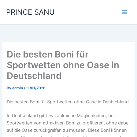
Skip
PRINCE SANU
to
content
Die besten Boni für
Sportwetten ohne Oase in
Deutschland
By
admin
/
11/01/2026
Die besten Boni für Sportwetten ohne Oase in Deutschland
In Deutschland gibt es zahlreiche Möglichkeiten, bei
Sportwetten von attraktiven Boni zu profitieren, ohne dabei
auf die Oase zurückgreifen zu müssen. Diese Boni können