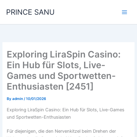
Skip
PRINCE SANU
to
content
Exploring LiraSpin Casino:
Ein Hub für Slots, Live-
Games und Sportwetten-
Enthusiasten [2451]
By
admin
/
10/01/2026
Exploring LiraSpin Casino: Ein Hub für Slots, Live-Games
und Sportwetten-Enthusiasten
Für diejenigen, die den Nervenkitzel beim Drehen der