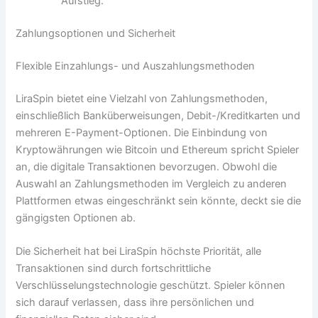
Aufstieg.
Zahlungsoptionen und Sicherheit
Flexible Einzahlungs- und Auszahlungsmethoden
LiraSpin bietet eine Vielzahl von Zahlungsmethoden,
einschließlich Banküberweisungen, Debit-/Kreditkarten und
mehreren E-Payment-Optionen. Die Einbindung von
Kryptowährungen wie Bitcoin und Ethereum spricht Spieler
an, die digitale Transaktionen bevorzugen. Obwohl die
Auswahl an Zahlungsmethoden im Vergleich zu anderen
Plattformen etwas eingeschränkt sein könnte, deckt sie die
gängigsten Optionen ab.
Die Sicherheit hat bei LiraSpin höchste Priorität, alle
Transaktionen sind durch fortschrittliche
Verschlüsselungstechnologie geschützt. Spieler können
sich darauf verlassen, dass ihre persönlichen und