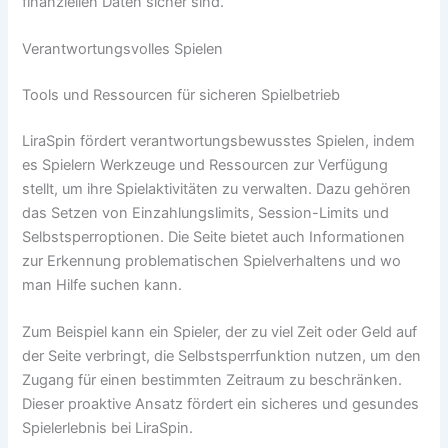
finanziellen Daten sicher sind.
Verantwortungsvolles Spielen
Tools und Ressourcen für sicheren Spielbetrieb
LiraSpin fördert verantwortungsbewusstes Spielen, indem
es Spielern Werkzeuge und Ressourcen zur Verfügung
stellt, um ihre Spielaktivitäten zu verwalten. Dazu gehören
das Setzen von Einzahlungslimits, Session-Limits und
Selbstsperroptionen. Die Seite bietet auch Informationen
zur Erkennung problematischen Spielverhaltens und wo
man Hilfe suchen kann.
Zum Beispiel kann ein Spieler, der zu viel Zeit oder Geld auf
der Seite verbringt, die Selbstsperrfunktion nutzen, um den
Zugang für einen bestimmten Zeitraum zu beschränken.
Dieser proaktive Ansatz fördert ein sicheres und gesundes
Spielerlebnis bei LiraSpin.