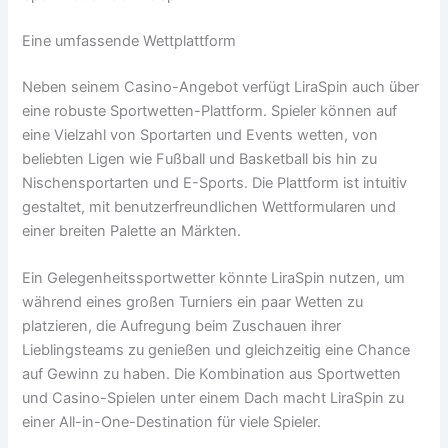
Eine umfassende Wettplattform
Neben seinem Casino-Angebot verfügt LiraSpin auch über
eine robuste Sportwetten-Plattform. Spieler können auf
eine Vielzahl von Sportarten und Events wetten, von
beliebten Ligen wie Fußball und Basketball bis hin zu
Nischensportarten und E-Sports. Die Plattform ist intuitiv
gestaltet, mit benutzerfreundlichen Wettformularen und
einer breiten Palette an Märkten.
Ein Gelegenheitssportwetter könnte LiraSpin nutzen, um
während eines großen Turniers ein paar Wetten zu
platzieren, die Aufregung beim Zuschauen ihrer
Lieblingsteams zu genießen und gleichzeitig eine Chance
auf Gewinn zu haben. Die Kombination aus Sportwetten
und Casino-Spielen unter einem Dach macht LiraSpin zu
einer All-in-One-Destination für viele Spieler.