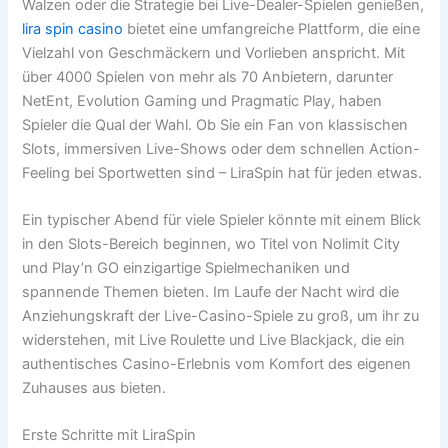
Walzen oder die Strategie bei Live-Dealer-Spielen genießen,
lira spin casino
bietet eine umfangreiche Plattform, die eine
Vielzahl von Geschmäckern und Vorlieben anspricht. Mit
über 4000 Spielen von mehr als 70 Anbietern, darunter
NetEnt, Evolution Gaming und Pragmatic Play, haben
Spieler die Qual der Wahl. Ob Sie ein Fan von klassischen
Slots, immersiven Live-Shows oder dem schnellen Action-
Feeling bei Sportwetten sind – LiraSpin hat für jeden etwas.
Ein typischer Abend für viele Spieler könnte mit einem Blick
in den Slots-Bereich beginnen, wo Titel von Nolimit City
und Play’n GO einzigartige Spielmechaniken und
spannende Themen bieten. Im Laufe der Nacht wird die
Anziehungskraft der Live-Casino-Spiele zu groß, um ihr zu
widerstehen, mit Live Roulette und Live Blackjack, die ein
authentisches Casino-Erlebnis vom Komfort des eigenen
Zuhauses aus bieten.
Erste Schritte mit LiraSpin