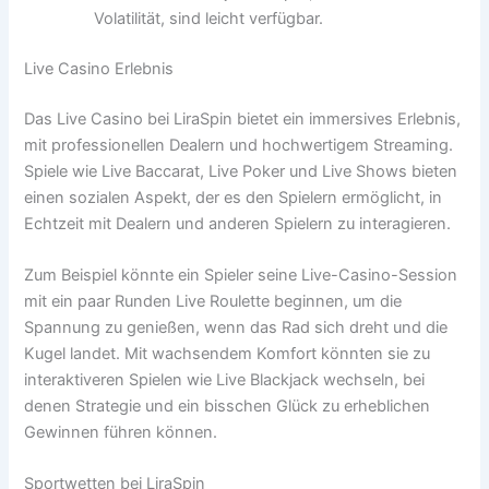
Volatilität, sind leicht verfügbar.
Live Casino Erlebnis
Das Live Casino bei LiraSpin bietet ein immersives Erlebnis,
mit professionellen Dealern und hochwertigem Streaming.
Spiele wie Live Baccarat, Live Poker und Live Shows bieten
einen sozialen Aspekt, der es den Spielern ermöglicht, in
Echtzeit mit Dealern und anderen Spielern zu interagieren.
Zum Beispiel könnte ein Spieler seine Live-Casino-Session
mit ein paar Runden Live Roulette beginnen, um die
Spannung zu genießen, wenn das Rad sich dreht und die
Kugel landet. Mit wachsendem Komfort könnten sie zu
interaktiveren Spielen wie Live Blackjack wechseln, bei
denen Strategie und ein bisschen Glück zu erheblichen
Gewinnen führen können.
Sportwetten bei LiraSpin