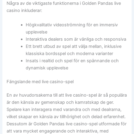
Några av de viktigaste funktionerna i Golden Pandas live
casino inkluderar:
Högkvalitativ videoströmning för en immersiv
upplevelse
Interaktiva dealers som är vänliga och responsiva
Ett brett utbud av spel att välja mellan, inklusive
klassiska bordsspel och moderna varianter
Insats i realtid och spel för en spännande och
dynamisk upplevelse
Fängslande med live casino-spel
En av huvudorsakerna till att live casino-spel är så populära
är den känsla av gemenskap och kamratskap de ger.
Spelare kan interagera med varandra och med dealrarna,
vilket skapar en känsla av tillhörighet och delad erfarenhet.
Dessutom är Golden Pandas live casino-spel utformade för
att vara mycket engagerande och interaktiva, med