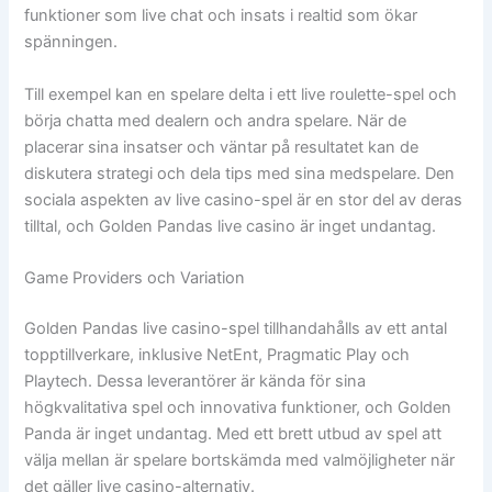
funktioner som live chat och insats i realtid som ökar
spänningen.
Till exempel kan en spelare delta i ett live roulette-spel och
börja chatta med dealern och andra spelare. När de
placerar sina insatser och väntar på resultatet kan de
diskutera strategi och dela tips med sina medspelare. Den
sociala aspekten av live casino-spel är en stor del av deras
tilltal, och Golden Pandas live casino är inget undantag.
Game Providers och Variation
Golden Pandas live casino-spel tillhandahålls av ett antal
topptillverkare, inklusive NetEnt, Pragmatic Play och
Playtech. Dessa leverantörer är kända för sina
högkvalitativa spel och innovativa funktioner, och Golden
Panda är inget undantag. Med ett brett utbud av spel att
välja mellan är spelare bortskämda med valmöjligheter när
det gäller live casino-alternativ.