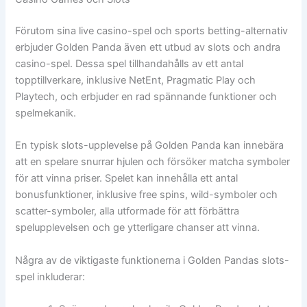
Förutom sina live casino-spel och sports betting-alternativ
erbjuder Golden Panda även ett utbud av slots och andra
casino-spel. Dessa spel tillhandahålls av ett antal
topptillverkare, inklusive NetEnt, Pragmatic Play och
Playtech, och erbjuder en rad spännande funktioner och
spelmekanik.
En typisk slots-upplevelse på Golden Panda kan innebära
att en spelare snurrar hjulen och försöker matcha symboler
för att vinna priser. Spelet kan innehålla ett antal
bonusfunktioner, inklusive free spins, wild-symboler och
scatter-symboler, alla utformade för att förbättra
spelupplevelsen och ge ytterligare chanser att vinna.
Några av de viktigaste funktionerna i Golden Pandas slots-
spel inkluderar: