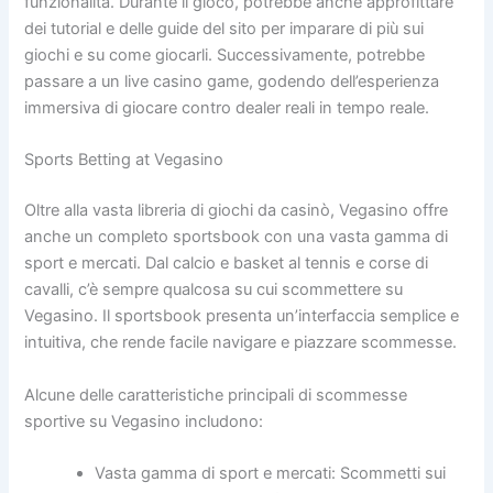
funzionalità. Durante il gioco, potrebbe anche approfittare
dei tutorial e delle guide del sito per imparare di più sui
giochi e su come giocarli. Successivamente, potrebbe
passare a un live casino game, godendo dell’esperienza
immersiva di giocare contro dealer reali in tempo reale.
Sports Betting at Vegasino
Oltre alla vasta libreria di giochi da casinò, Vegasino offre
anche un completo sportsbook con una vasta gamma di
sport e mercati. Dal calcio e basket al tennis e corse di
cavalli, c’è sempre qualcosa su cui scommettere su
Vegasino. Il sportsbook presenta un’interfaccia semplice e
intuitiva, che rende facile navigare e piazzare scommesse.
Alcune delle caratteristiche principali di scommesse
sportive su Vegasino includono:
Vasta gamma di sport e mercati: Scommetti sui