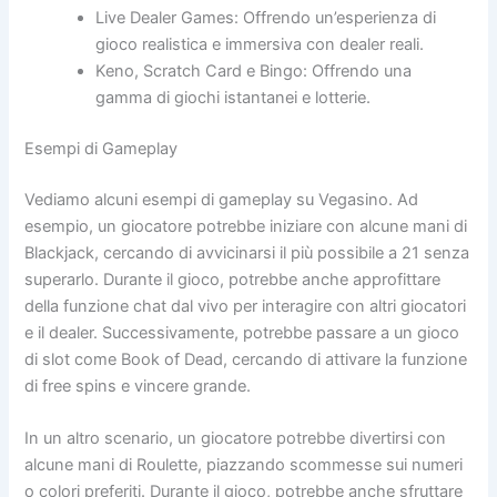
Live Dealer Games: Offrendo un’esperienza di
gioco realistica e immersiva con dealer reali.
Keno, Scratch Card e Bingo: Offrendo una
gamma di giochi istantanei e lotterie.
Esempi di Gameplay
Vediamo alcuni esempi di gameplay su Vegasino. Ad
esempio, un giocatore potrebbe iniziare con alcune mani di
Blackjack, cercando di avvicinarsi il più possibile a 21 senza
superarlo. Durante il gioco, potrebbe anche approfittare
della funzione chat dal vivo per interagire con altri giocatori
e il dealer. Successivamente, potrebbe passare a un gioco
di slot come Book of Dead, cercando di attivare la funzione
di free spins e vincere grande.
In un altro scenario, un giocatore potrebbe divertirsi con
alcune mani di Roulette, piazzando scommesse sui numeri
o colori preferiti. Durante il gioco, potrebbe anche sfruttare