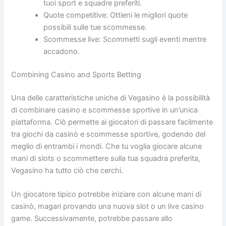
tuoi sport e squadre preferiti.
Quote competitive: Ottieni le migliori quote
possibili sulle tue scommesse.
Scommesse live: Scommetti sugli eventi mentre
accadono.
Combining Casino and Sports Betting
Una delle caratteristiche uniche di Vegasino è la possibilità
di combinare casino e scommesse sportive in un’unica
piattaforma. Ciò permette ai giocatori di passare facilmente
tra giochi da casinò e scommesse sportive, godendo del
meglio di entrambi i mondi. Che tu voglia giocare alcune
mani di slots o scommettere sulla tua squadra preferita,
Vegasino ha tutto ciò che cerchi.
Un giocatore tipico potrebbe iniziare con alcune mani di
casinò, magari provando una nuova slot o un live casino
game. Successivamente, potrebbe passare allo