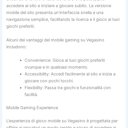
accedere al sito e iniziare a giocare subito. La versione
mobile del sito presenta un’interfaccia snella e una
navigazione semplice, facilitando la ricerca e il gioco ai tuoi
giochi preferiti.
Alcuni dei vantaggi del mobile gaming su Vegasino
includono:
Convenience: Gioca ai tuoi giochi preferiti
ovunque e in qualsiasi momento.
Accessibility: Accedi facilmente al sito e inizia a
giocare con pochi tocchi.
Flexibility: Passa tra giochi e funzionalità con
facilità.
Mobile Gaming Experience
L’esperienza di gioco mobile su Vegasino è progettata per
offrire ai giocatori un modo rapido e sicuro di accedere ai