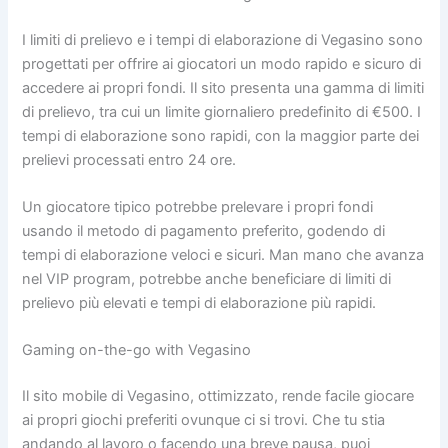
I limiti di prelievo e i tempi di elaborazione di Vegasino sono
progettati per offrire ai giocatori un modo rapido e sicuro di
accedere ai propri fondi. Il sito presenta una gamma di limiti
di prelievo, tra cui un limite giornaliero predefinito di €500. I
tempi di elaborazione sono rapidi, con la maggior parte dei
prelievi processati entro 24 ore.
Un giocatore tipico potrebbe prelevare i propri fondi
usando il metodo di pagamento preferito, godendo di
tempi di elaborazione veloci e sicuri. Man mano che avanza
nel VIP program, potrebbe anche beneficiare di limiti di
prelievo più elevati e tempi di elaborazione più rapidi.
Gaming on-the-go with Vegasino
Il sito mobile di Vegasino, ottimizzato, rende facile giocare
ai propri giochi preferiti ovunque ci si trovi. Che tu stia
andando al lavoro o facendo una breve pausa, puoi