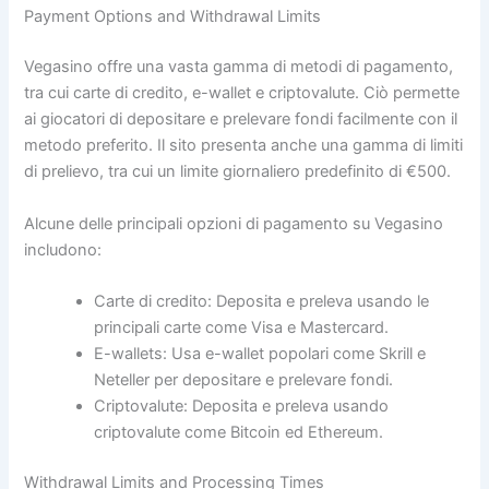
Payment Options and Withdrawal Limits
Vegasino offre una vasta gamma di metodi di pagamento,
tra cui carte di credito, e-wallet e criptovalute. Ciò permette
ai giocatori di depositare e prelevare fondi facilmente con il
metodo preferito. Il sito presenta anche una gamma di limiti
di prelievo, tra cui un limite giornaliero predefinito di €500.
Alcune delle principali opzioni di pagamento su Vegasino
includono:
Carte di credito: Deposita e preleva usando le
principali carte come Visa e Mastercard.
E-wallets: Usa e-wallet popolari come Skrill e
Neteller per depositare e prelevare fondi.
Criptovalute: Deposita e preleva usando
criptovalute come Bitcoin ed Ethereum.
Withdrawal Limits and Processing Times