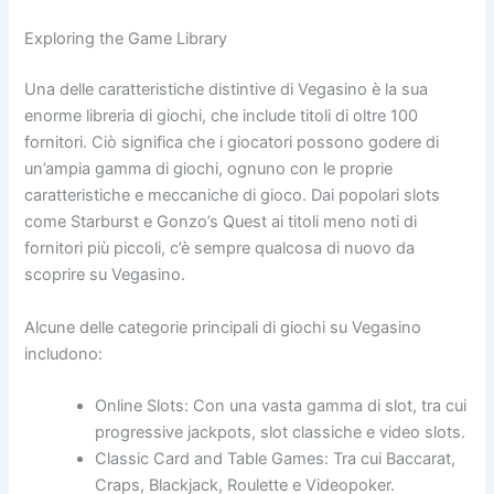
Exploring the Game Library
Una delle caratteristiche distintive di Vegasino è la sua
enorme libreria di giochi, che include titoli di oltre 100
fornitori. Ciò significa che i giocatori possono godere di
un’ampia gamma di giochi, ognuno con le proprie
caratteristiche e meccaniche di gioco. Dai popolari slots
come Starburst e Gonzo’s Quest ai titoli meno noti di
fornitori più piccoli, c’è sempre qualcosa di nuovo da
scoprire su Vegasino.
Alcune delle categorie principali di giochi su Vegasino
includono:
Online Slots: Con una vasta gamma di slot, tra cui
progressive jackpots, slot classiche e video slots.
Classic Card and Table Games: Tra cui Baccarat,
Craps, Blackjack, Roulette e Videopoker.