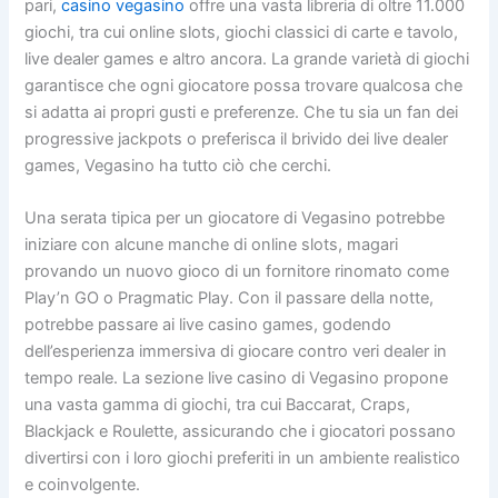
pari,
casino vegasino
offre una vasta libreria di oltre 11.000
giochi, tra cui online slots, giochi classici di carte e tavolo,
live dealer games e altro ancora. La grande varietà di giochi
garantisce che ogni giocatore possa trovare qualcosa che
si adatta ai propri gusti e preferenze. Che tu sia un fan dei
progressive jackpots o preferisca il brivido dei live dealer
games, Vegasino ha tutto ciò che cerchi.
Una serata tipica per un giocatore di Vegasino potrebbe
iniziare con alcune manche di online slots, magari
provando un nuovo gioco di un fornitore rinomato come
Play’n GO o Pragmatic Play. Con il passare della notte,
potrebbe passare ai live casino games, godendo
dell’esperienza immersiva di giocare contro veri dealer in
tempo reale. La sezione live casino di Vegasino propone
una vasta gamma di giochi, tra cui Baccarat, Craps,
Blackjack e Roulette, assicurando che i giocatori possano
divertirsi con i loro giochi preferiti in un ambiente realistico
e coinvolgente.