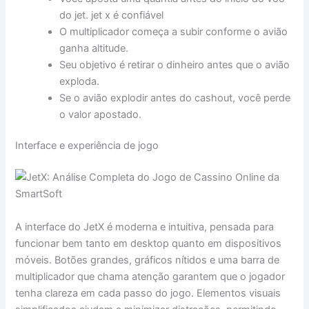
do jet. jet x é confiável
O multiplicador começa a subir conforme o avião
ganha altitude.
Seu objetivo é retirar o dinheiro antes que o avião
exploda.
Se o avião explodir antes do cashout, você perde
o valor apostado.
Interface e experiência de jogo
A interface do JetX é moderna e intuitiva, pensada para
funcionar bem tanto em desktop quanto em dispositivos
móveis. Botões grandes, gráficos nítidos e uma barra de
multiplicador que chama atenção garantem que o jogador
tenha clareza em cada passo do jogo. Elementos visuais