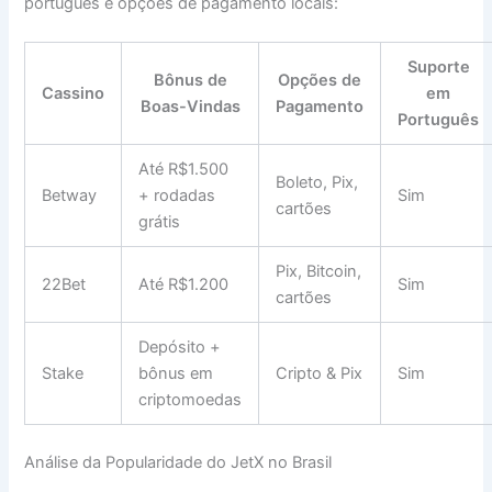
português e opções de pagamento locais:
Suporte
Bônus de
Opções de
Cassino
em
Boas-Vindas
Pagamento
Português
Até R$1.500
Boleto, Pix,
Betway
+ rodadas
Sim
cartões
grátis
Pix, Bitcoin,
22Bet
Até R$1.200
Sim
cartões
Depósito +
Stake
bônus em
Cripto & Pix
Sim
criptomoedas
Análise da Popularidade do JetX no Brasil