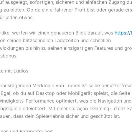
uf ausgelegt, sofortigen, sicheren und einfachen Zugang zu
 zu bieten. Ob du ein erfahrener Profi bist oder gerade ers
für jeden etwas.
rtikel werfen wir einen genaueren Blick darauf, was
https://
on seinen blitzschnellen Ladezeiten und schnellen
icklungen bis hin zu seinen einzigartigen Features und g
sbonus.
te mit Ludios
erausragenden Merkmale von Ludios ist seine benutzerfreu
Egal, ob du auf Desktop oder Mobilgerät spielst, die Seite i
ndigkeits-Performance optimiert, was die Navigation und
lingsspiele erleichtert. Mit einer Curaçao eGaming-Lizenz k
auen, dass dein Spielerlebnis sicher und geschützt ist.
nen und Barrierefreiheit