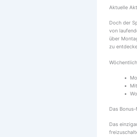
Aktuelle Ak
Doch der Sp
von laufend
über Monta
zu entdecke
Wöchentlich
Mo
Mi
Wo
Das Bonus-M
Das einziga
freizuschal