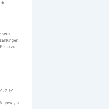
 du
sbonus-
nzahlungen
-Reise zu
Muttley
 Megaways)