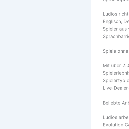
Ludios richt
Englisch, De
Spieler aus
Sprachbarri
Spiele ohne
Mit über 2.
Spielerlebni
Spielertyp 
Live-Dealer
Beliebte Anb
Ludios arbe
Evolution G