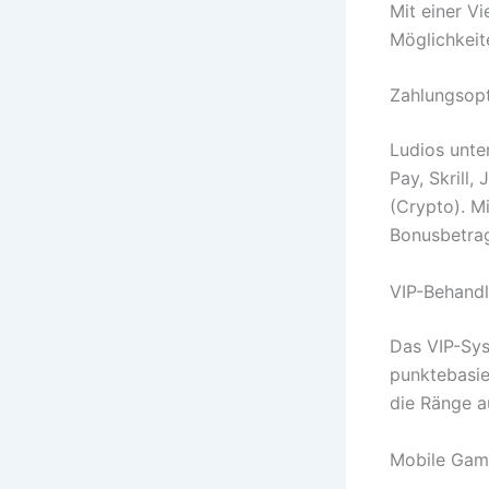
Mit einer V
Möglichkeit
Zahlungsopt
Ludios unte
Pay, Skrill,
(Crypto). M
Bonusbetrag
VIP-Behandl
Das VIP-Sys
punktebasie
die Ränge au
Mobile Gami