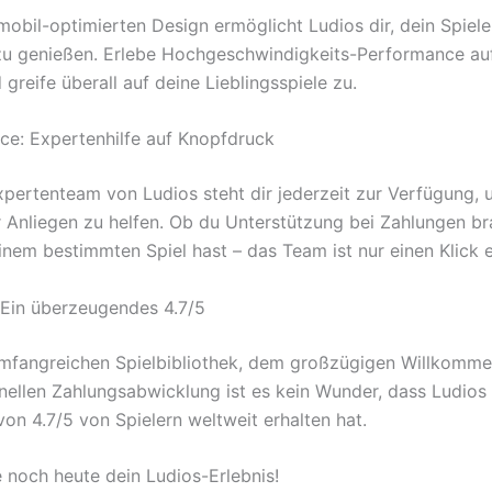
mobil-optimierten Design ermöglicht Ludios dir, dein Spiele
u genießen. Erlebe Hochgeschwindigkeits-Performance auf
greife überall auf deine Lieblingsspiele zu.
ce: Expertenhilfe auf Knopfdruck
pertenteam von Ludios steht dir jederzeit zur Verfügung, 
 Anliegen zu helfen. Ob du Unterstützung bei Zahlungen br
inem bestimmten Spiel hast – das Team ist nur einen Klick e
Ein überzeugendes 4.7/5
umfangreichen Spielbibliothek, dem großzügigen Willkomm
nellen Zahlungsabwicklung ist es kein Wunder, dass Ludios 
on 4.7/5 von Spielern weltweit erhalten hat.
e noch heute dein Ludios-Erlebnis!