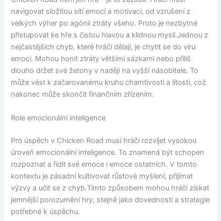
navigovat složitou sítí emocí a motivací, od vzrušení z
velkých výher po agónii ztráty všeho. Proto je nezbytné
přistupovat ke hře s čistou hlavou a klidnou myslí.Jednou z
nejčastějších chyb, které hráči dělají, je chytit se do víru
emocí. Mohou honit ztráty většími sázkami nebo příliš
dlouho držet své žetony v naději na vyšší násobitele. To
může vést k začarovanému kruhu chamtivosti a lítosti, což
nakonec může skončit finančním zřízením.
Role emocionální inteligence
Pro úspěch v Chicken Road musí hráči rozvíjet vysokou
úroveň emocionální inteligence. To znamená být schopen
rozpoznat a řídit své emoce i emoce ostatních. V tomto
kontextu je zásadní kultivovat růstové myšlení, přijímat
výzvy a učit se z chyb.Tímto způsobem mohou hráči získat
jemnější porozumění hry, stejně jako dovednosti a strategie
potřebné k úspěchu.