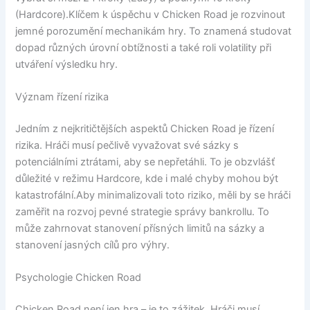
(Hardcore).Klíčem k úspěchu v Chicken Road je rozvinout
jemné porozumění mechanikám hry. To znamená studovat
dopad různých úrovní obtížnosti a také roli volatility při
utváření výsledku hry.
Význam řízení rizika
Jedním z nejkritičtějších aspektů Chicken Road je řízení
rizika. Hráči musí pečlivě vyvažovat své sázky s
potenciálními ztrátami, aby se nepřetáhli. To je obzvlášť
důležité v režimu Hardcore, kde i malé chyby mohou být
katastrofální.Aby minimalizovali toto riziko, měli by se hráči
zaměřit na rozvoj pevné strategie správy bankrollu. To
může zahrnovat stanovení přísných limitů na sázky a
stanovení jasných cílů pro výhry.
Psychologie Chicken Road
Chicken Road není jen hra – je to zážitek. Hráči musí