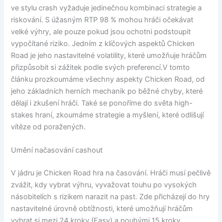
ve stylu crash vyžaduje jedinečnou kombinaci strategie a
riskování. S úžasným RTP 98 % mohou hráči očekávat
velké výhry, ale pouze pokud jsou ochotni podstoupit
vypočítané riziko. Jedním z klíčových aspektů Chicken
Road je jeho nastavitelné volatility, které umožňuje hráčům
přizpůsobit si zážitek podle svých preferencí.V tomto
článku prozkoumáme všechny aspekty Chicken Road, od
jeho základních herních mechanik po běžné chyby, které
dělají i zkušení hráči. Také se ponoříme do světa high-
stakes hraní, zkoumáme strategie a myšlení, které odlišují
vítěze od poražených.
Umění načasování cashout
V jádru je Chicken Road hra na časování. Hráči musí pečlivě
zvážit, kdy vybrat výhru, vyvažovat touhu po vysokých
násobitelích s rizikem narazit na past. Zde přicházejí do hry
nastavitelné úrovně obtížnosti, které umožňují hráčům
vybrat si mezi 24 kroky (Easy) a pouhými 15 kroky