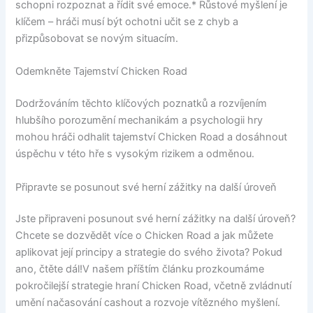
schopni rozpoznat a řídit své emoce.* Růstové myšlení je
klíčem – hráči musí být ochotni učit se z chyb a
přizpůsobovat se novým situacím.
Odemkněte Tajemství Chicken Road
Dodržováním těchto klíčových poznatků a rozvíjením
hlubšího porozumění mechanikám a psychologii hry
mohou hráči odhalit tajemství Chicken Road a dosáhnout
úspěchu v této hře s vysokým rizikem a odměnou.
Připravte se posunout své herní zážitky na další úroveň
Jste připraveni posunout své herní zážitky na další úroveň?
Chcete se dozvědět více o Chicken Road a jak můžete
aplikovat její principy a strategie do svého života? Pokud
ano, čtěte dál!V našem příštím článku prozkoumáme
pokročilejší strategie hraní Chicken Road, včetně zvládnutí
umění načasování cashout a rozvoje vítězného myšlení.