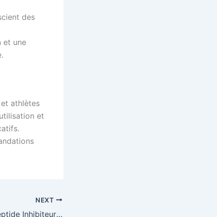
scient des
 et une
.
et athlètes
ilisation et
atifs.
andations
NEXT
Comprendre le Peptide Inhibiteur de la Myostatine