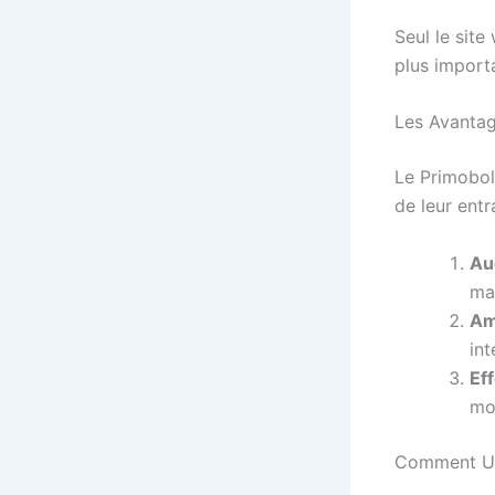
Seul le site
plus import
Les Avanta
Le Primobola
de leur entr
Au
ma
Am
in
Ef
moi
Comment Uti