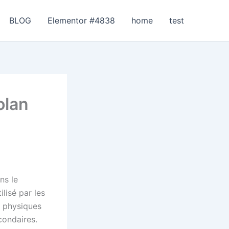
BLOG
Elementor #4838
home
test
olan
ns le
lisé par les
s physiques
condaires.