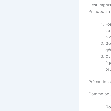
Il est impor
Primobolan p
Fo
ce 
ni
Do
gé
Cy
éga
pr
Précautions
Comme pour 
Co