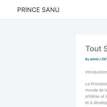
Skip
PRINCE SANU
to
content
Tout 
By
admin
/
29/
Introductio
Le Primobol
monde de la 
athlètes et 
et à dévelo