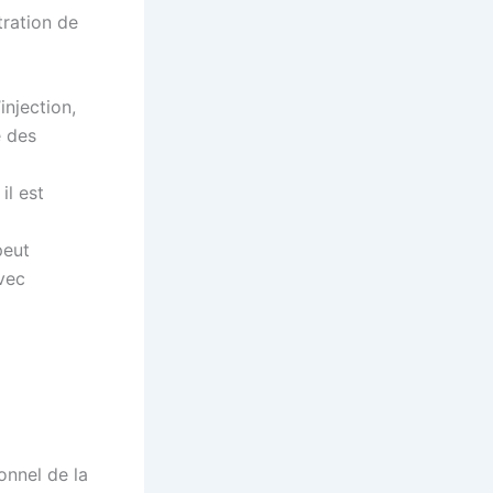
tration de
njection,
e des
il est
peut
avec
onnel de la