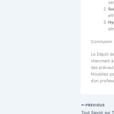
sa
Sui
eff
Hyd
ali
Conclusion
Le Dépôt de
cherchant à
des précauti
N’oubliez p
d’un profess
PREVIOUS