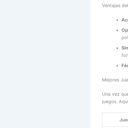
Ventajas de
Ac
Op
po
Si
fo
Fác
Mejores Jue
Una vez qu
juegos. Aquí
Jue