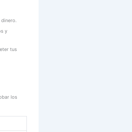
 dinero.
os y
eter tus
obar los