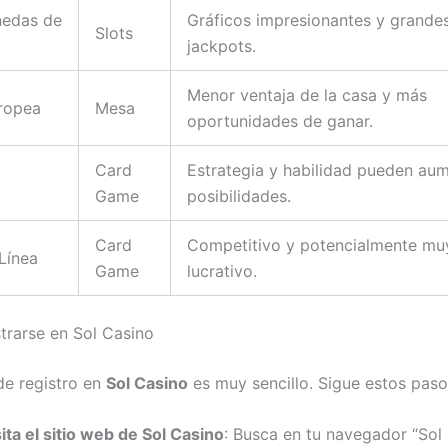
edas de
Gráficos impresionantes y grande
Slots
jackpots.
Menor ventaja de la casa y más
ropea
Mesa
oportunidades de ganar.
Card
Estrategia y habilidad pueden aum
Game
posibilidades.
Card
Competitivo y potencialmente mu
Línea
Game
lucrativo.
rarse en Sol Casino
de registro en
Sol Casino
es muy sencillo. Sigue estos paso
ita el sitio web de Sol Casino
: Busca en tu navegador “Sol