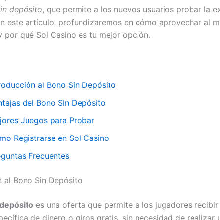
in depósito
, que permite a los nuevos usuarios probar la e
 En este artículo, profundizaremos en cómo aprovechar al 
 por qué Sol Casino es tu mejor opción.
troducción al Bono Sin Depósito
ntajas del Bono Sin Depósito
jores Juegos para Probar
mo Registrarse en Sol Casino
eguntas Frecuentes
n al Bono Sin Depósito
 depósito
es una oferta que permite a los jugadores recibir
ecífica de dinero o giros gratis, sin necesidad de realizar 