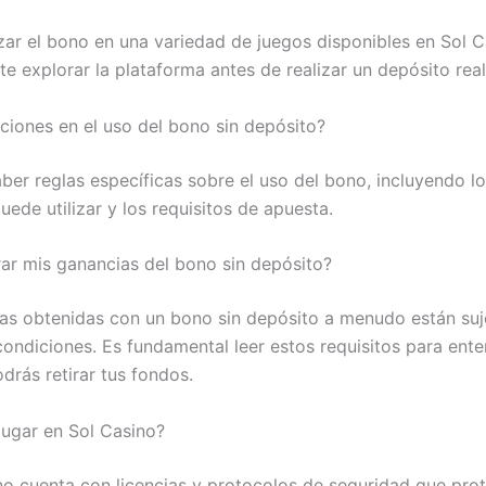
izar el bono en una variedad de juegos disponibles en Sol C
e explorar la plataforma antes de realizar un depósito real
cciones en el uso del bono sin depósito?
aber reglas específicas sobre el uso del bono, incluyendo l
uede utilizar y los requisitos de apuesta.
rar mis ganancias del bono sin depósito?
as obtenidas con un bono sin depósito a menudo están suj
condiciones. Es fundamental leer estos requisitos para en
drás retirar tus fondos.
jugar en Sol Casino?
ino cuenta con licencias y protocolos de seguridad que pro