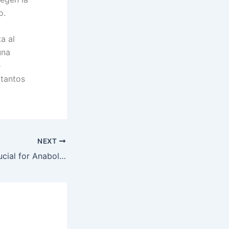
o.
a al
una
e
 tantos
NEXT
Why Quality is Crucial for Anabolic Steroids