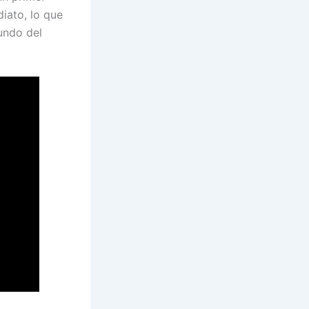
iato, lo que
undo del