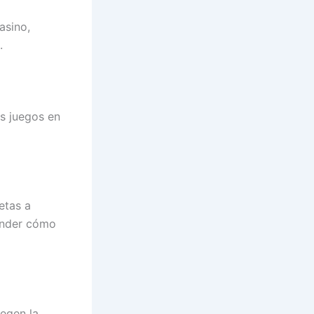
asino,
.
os juegos en
etas a
tender cómo
tegen la