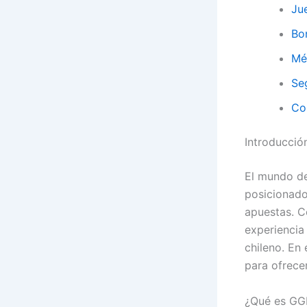
Ju
Bo
Mé
Se
Co
Introducció
El mundo de
posicionado
apuestas. C
experiencia
chileno. En 
para ofrecer
¿Qué es GGB