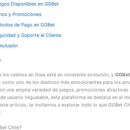
egos Disponibles en GGBet
nos y Promociones
todos de Pago en GGBet
guridad y Soporte al Cliente
nclusión
n
 los casinos en línea está en constante evolución, y
GGBet
 como uno de los destinos más emocionantes para los ama
on una amplia variedad de juegos, promociones atractivas
 de usuario inigualable, esta plataforma se destaca en el 
este artículo, te invitamos a explorar todo lo que
GGBet Ch
.
et Chile?