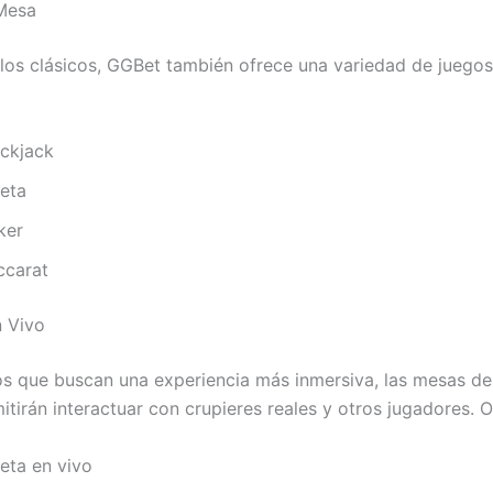
Mesa
s los clásicos, GGBet también ofrece una variedad de juego
ackjack
leta
ker
ccarat
 Vivo
os que buscan una experiencia más inmersiva, las mesas d
itirán interactuar con crupieres reales y otros jugadores. O
eta en vivo