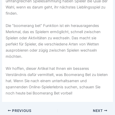
umfangreichen Spielesammlung haben Spieler die Qual der
Wahl, wenn es darum geht, ihr nächstes Lieblingsspiel zu
finden.
Die “boomerang bet” Funktion ist ein herausragendes
Merkmal, das es Spielern ermöglicht, schnell zwischen
Spielen oder Aktivitäten zu wechseln. Das macht sie
perfekt für Spieler, die verschiedene Arten von Wetten
ausprobieren oder zügig zwischen Spielen wechseln
möchten.
Wir hoffen, dieser Artikel hat Ihnen ein besseres
Verständnis dafür vermittelt, was Boomerang Bet zu bieten
hat. Wenn Sie nach einem unterhaltsamen und
spannenden Online-Spielerlebnis suchen, schauen Sie
noch heute bei Boomerang Bet vorbei!
PREVIOUS
NEXT