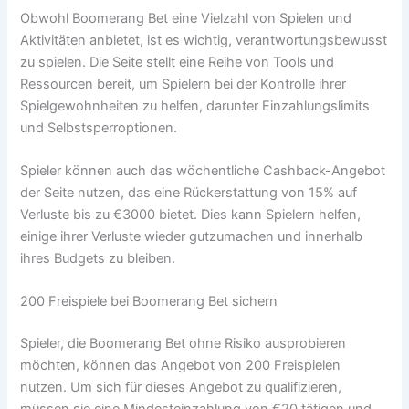
Obwohl Boomerang Bet eine Vielzahl von Spielen und
Aktivitäten anbietet, ist es wichtig, verantwortungsbewusst
zu spielen. Die Seite stellt eine Reihe von Tools und
Ressourcen bereit, um Spielern bei der Kontrolle ihrer
Spielgewohnheiten zu helfen, darunter Einzahlungslimits
und Selbstsperroptionen.
Spieler können auch das wöchentliche Cashback-Angebot
der Seite nutzen, das eine Rückerstattung von 15% auf
Verluste bis zu €3000 bietet. Dies kann Spielern helfen,
einige ihrer Verluste wieder gutzumachen und innerhalb
ihres Budgets zu bleiben.
200 Freispiele bei Boomerang Bet sichern
Spieler, die Boomerang Bet ohne Risiko ausprobieren
möchten, können das Angebot von 200 Freispielen
nutzen. Um sich für dieses Angebot zu qualifizieren,