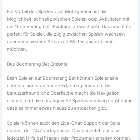
Ein Vorteil des Spielens auf Mobilgeräten ist die
Möglichkeit, schnell zwischen Spielen oder Aktivitäten mit
der “boomerang bet” Funktion zu wechseln. Das macht es
perfekt für Spieler, die zügig zwischen Spielen wechseln
oder verschiedene Arten von Wetten ausprobieren
möchten.
Das Boomerang Bet Erlebnis
Beim Spielen auf Boomerang Bet können Spieler eine
nahtlose und spannende Erfahrung erwarten. Die
benutzerfreundliche Oberfläche macht die Navigation
einfach, und die umfangreiche Spielesammlung sorgt dafür,
dass es immer etwas Neues zu entdecken gibt.
Spieler können auch den Live-Chat-Support der Seite
nutzen, der 24/7 verfügbar ist. Das bedeutet, dass sie
jederzeit Hilfe bei Fragen oder Problemen erhalten können,