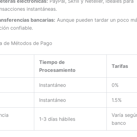
leteras electrónicas:
PayPal, Skrill y Neteller, ideales para
ansacciones instantáneas.
ansferencias bancarias:
Aunque pueden tardar un poco má
ción confiable.
a de Métodos de Pago
Tiempo de
Tarifas
Procesamiento
Instantáneo
0%
Instantáneo
1.5%
ncia
Varía segú
1-3 días hábiles
banco