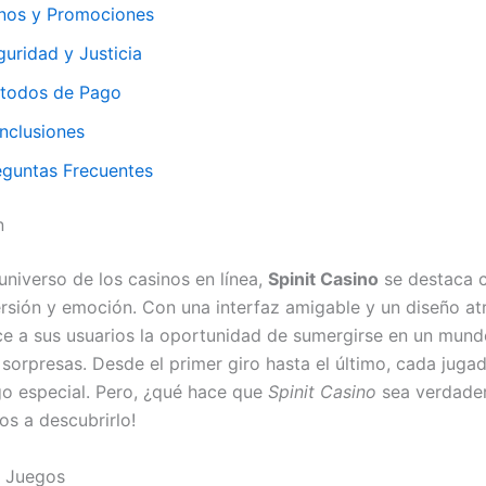
nos y Promociones
guridad y Justicia
todos de Pago
nclusiones
eguntas Frecuentes
n
universo de los casinos en línea,
Spinit Casino
se destaca 
ersión y emoción. Con una interfaz amigable y un diseño atr
ce a sus usuarios la oportunidad de sumergirse en un mund
sorpresas. Desde el primer giro hasta el último, cada jugad
go especial. Pero, ¿qué hace que
Spinit Casino
sea verdade
os a descubrirlo!
e Juegos