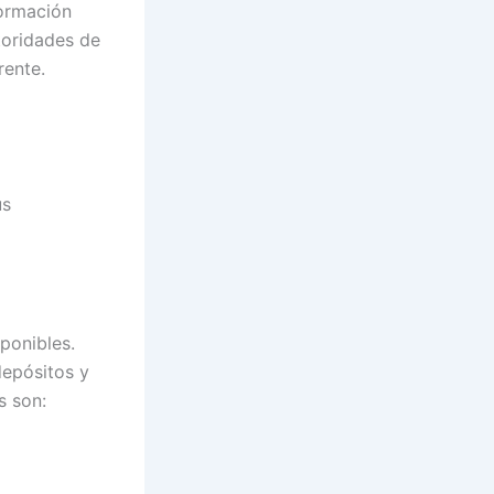
formación
toridades de
rente.
us
ponibles.
depósitos y
s son: