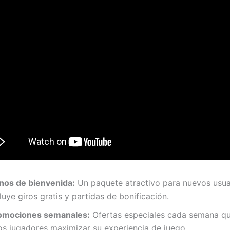
nos de bienvenida:
Un paquete atractivo para nuevos usua
luye giros gratis y partidas de bonificación.
omociones semanales:
Ofertas especiales cada semana q
los jugadores maximizar su experiencia de juego.