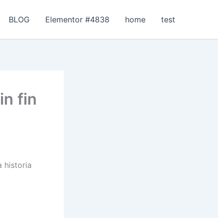
BLOG
Elementor #4838
home
test
in fin
 historia