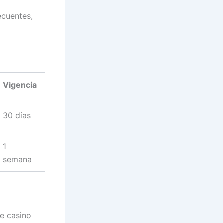
ecuentes,
Vigencia
30 días
1
semana
te casino