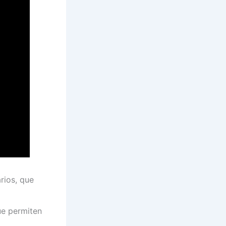
rios, que
ue permiten