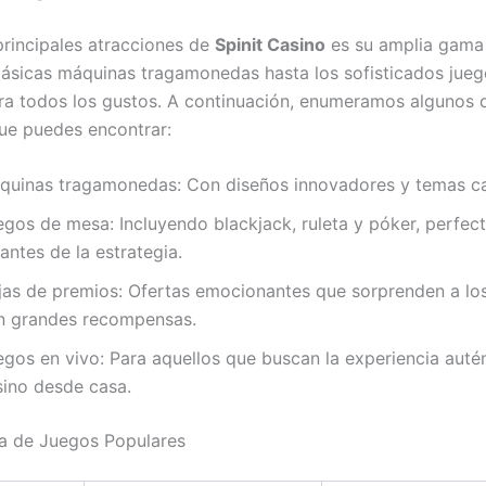
principales atracciones de
Spinit Casino
es su amplia gama 
lásicas máquinas tragamonedas hasta los sofisticados jue
ra todos los gustos. A continuación, enumeramos algunos d
ue puedes encontrar:
quinas tragamonedas: Con diseños innovadores y temas ca
egos de mesa: Incluyendo blackjack, ruleta y póker, perfect
ntes de la estrategia.
jas de premios: Ofertas emocionantes que sorprenden a lo
n grandes recompensas.
egos en vivo: Para aquellos que buscan la experiencia autén
sino desde casa.
a de Juegos Populares