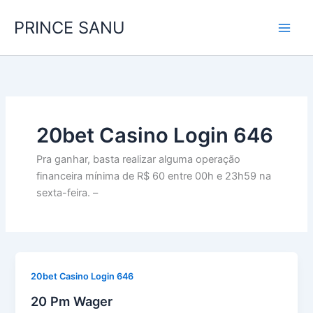
Skip
PRINCE SANU
to
content
20bet Casino Login 646
Pra ganhar, basta realizar alguma operação
financeira mínima de R$ 60 entre 00h e 23h59 na
sexta-feira. –
20bet Casino Login 646
20 Pm Wager