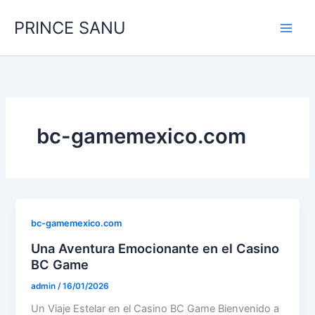
Skip
PRINCE SANU
to
content
bc-gamemexico.com
bc-gamemexico.com
Una Aventura Emocionante en el Casino
BC Game
admin
/
16/01/2026
Un Viaje Estelar en el Casino BC Game Bienvenido a