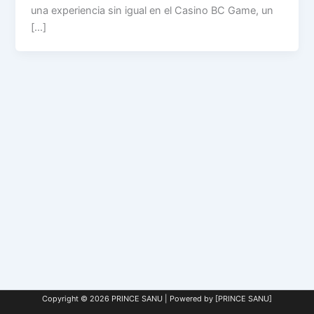
una experiencia sin igual en el Casino BC Game, un
[…]
Copyright © 2026 PRINCE SANU | Powered by [PRINCE SANU]