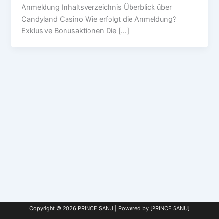
Anmeldung Inhaltsverzeichnis Überblick über
Candyland Casino Wie erfolgt die Anmeldung?
Exklusive Bonusaktionen Die […]
Copyright © 2026 PRINCE SANU | Powered by [PRINCE SANU]