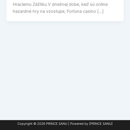
Hraciemu Zážitku V dnešnej dobe, keď sú online
hazardné hry na vzostupe, Fortuna casino […]
Copyright © 2026 PRINCE SANU | Powered by [PRINCE SANU]