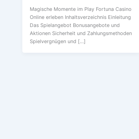
Magische Momente im Play Fortuna Casino
Online erleben Inhaltsverzeichnis Einleitung
Das Spielangebot Bonusangebote und
Aktionen Sicherheit und Zahlungsmethoden
Spielvergnügen und […]