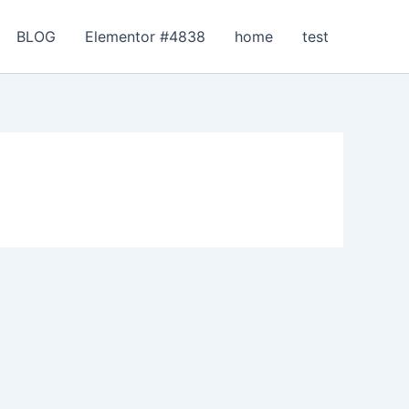
BLOG
Elementor #4838
home
test