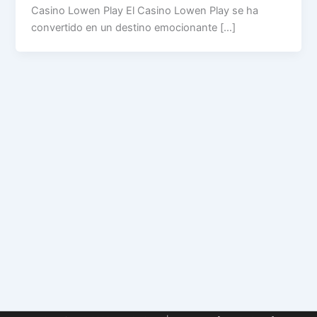
Casino Lowen Play El Casino Lowen Play se ha
convertido en un destino emocionante […]