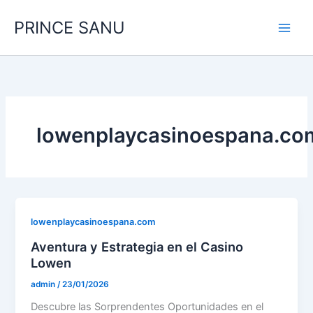
Skip
PRINCE SANU
to
content
lowenplaycasinoespana.co
lowenplaycasinoespana.com
Aventura y Estrategia en el Casino
Lowen
admin
/
23/01/2026
Descubre las Sorprendentes Oportunidades en el