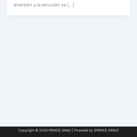
diversión y la emoción se […]
Copyright © 2026 PRINCE SANU | Powered by [PRINCE SANU]