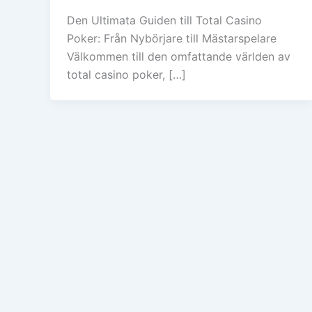
Den Ultimata Guiden till Total Casino
Poker: Från Nybörjare till Mästarspelare
Välkommen till den omfattande världen av
total casino poker, […]