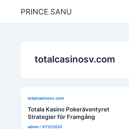
Skip
PRINCE SANU
to
content
totalcasinosv.com
totalcasinosv.com
Totala Kasino Pokeräventyret
Strategier för Framgång
admin
/
31/12/2025