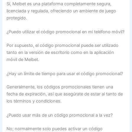
Sí, Melbet es una plataforma completamente segura,
licenciada y regulada, ofreciendo un ambiente de juego
protegido.
¿Puedo utilizar el código promocional en mi teléfono móvil?
Por supuesto, el código promocional puede ser utilizado
tanto en la versión de escritorio como en la aplicación
móvil de Melbet.
¿Hay un límite de tiempo para usar el código promocional?
Generalmente, los códigos promocionales tienen una
fecha de expiración, así que asegúrate de estar al tanto de
los términos y condiciones.
¿Puedo usar más de un código promocional a la vez?
No; normalmente solo puedes activar un código