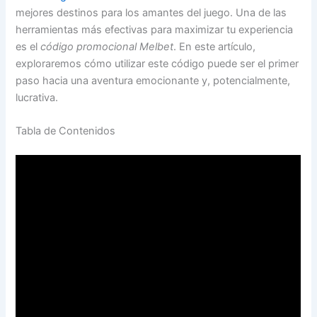
mejores destinos para los amantes del juego. Una de las
herramientas más efectivas para maximizar tu experiencia
es el
código promocional Melbet
. En este artículo,
exploraremos cómo utilizar este código puede ser el primer
paso hacia una aventura emocionante y, potencialmente,
lucrativa.
Tabla de Contenidos