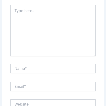
Type
here..
Name*
Email*
Website