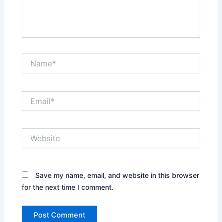
Name*
Email*
Website
Save my name, email, and website in this browser
for the next time I comment.