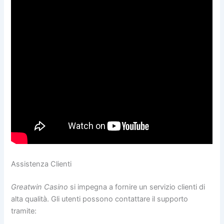
Assistenza Clienti
Greatwin Casino
si impegna a fornire un servizio clienti di
alta qualità. Gli utenti possono contattare il supporto
tramite: