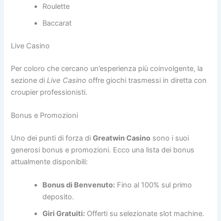
Roulette
Baccarat
Live Casino
Per coloro che cercano un’esperienza più coinvolgente, la
sezione di
Live Casino
offre giochi trasmessi in diretta con
croupier professionisti.
Bonus e Promozioni
Uno dei punti di forza di
Greatwin Casino
sono i suoi
generosi bonus e promozioni. Ecco una lista dei bonus
attualmente disponibili:
Bonus di Benvenuto:
Fino al 100% sul primo
deposito.
Giri Gratuiti:
Offerti su selezionate slot machine.