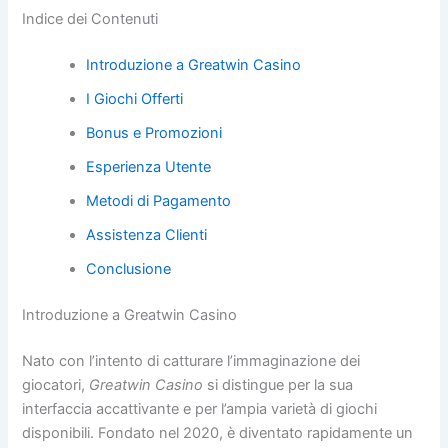
Indice dei Contenuti
Introduzione a Greatwin Casino
I Giochi Offerti
Bonus e Promozioni
Esperienza Utente
Metodi di Pagamento
Assistenza Clienti
Conclusione
Introduzione a Greatwin Casino
Nato con l’intento di catturare l’immaginazione dei
giocatori,
Greatwin Casino
si distingue per la sua
interfaccia accattivante e per l’ampia varietà di giochi
disponibili. Fondato nel 2020, è diventato rapidamente un