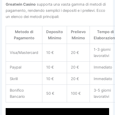
Greatwin Casino
supporta una vasta gamma di metodi di
pagamento, rendendo semplici i depositi e i prelievi. Ecco
un elenco dei metodi principali:
Metodo di
Deposito
Prelievo
Tempo di
Pagamento
Minimo
Minimo
Elaborazio
1-3 giorni
Visa/Mastercard
10 €
20 €
lavorativi
Paypal
10 €
20 €
Immediato
Skrill
10 €
20 €
Immediato
Bonifico
3-5 giorni
50 €
100 €
Bancario
lavorativi