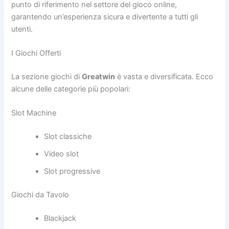
punto di riferimento nel settore del gioco online,
garantendo un’esperienza sicura e divertente a tutti gli
utenti.
I Giochi Offerti
La sezione giochi di
Greatwin
è vasta e diversificata. Ecco
alcune delle categorie più popolari:
Slot Machine
Slot classiche
Video slot
Slot progressive
Giochi da Tavolo
Blackjack