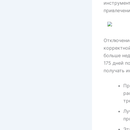
инструмен
привлечен
Отключение
корректной
больше нед
175 дней п
получать 
Пр
ра
тр
Лу
пр
Эт