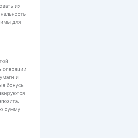
овать их
ональность
димы для
отой
ь операции
умаги и
ые бонусы
тивируются
епозита.
ую сумму
с