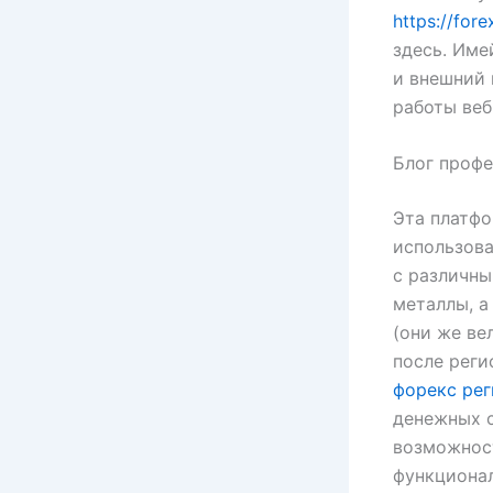
https://for
здесь. Име
и внешний 
работы веб
Блог профе
Эта платфо
использова
с различны
металлы, а
(они же ве
после реги
форекс ре
денежных с
возможност
функционал