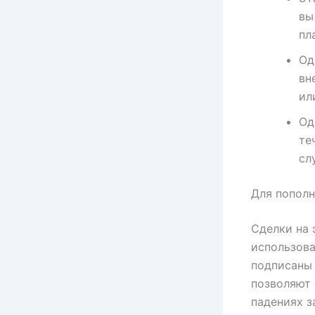
вы
пл
Од
вн
ил
Од
те
сл
Для пополн
Сделки на 
использова
подписаны
позволяют 
падениях з