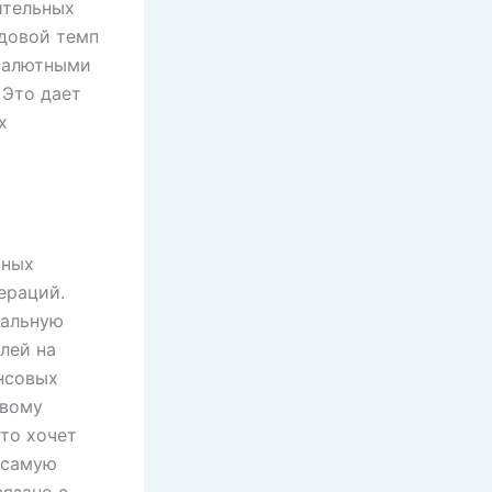
ительных
одовой темп
 валютными
 Это дает
х
ьных
ераций.
нальную
лей на
нсовых
евому
то хочет
 самую