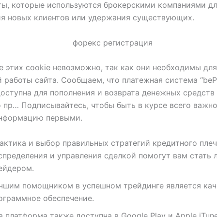
ты, которые используются брокерскими компаниями д
ия новых клиентов или удержания существующих.
 этих cookie невозможно, так как они необходимы для
 работы сайта. Сообщаем, что платежная система “beP
оступна для пополнения и возврата денежных средств 
о пр… Подписывайтесь, чтобы быть в курсе всего важно
информацию первыми.
актика и выбор правильных стратегий кредитного плеч
спределения и управления сделкой помогут вам стать
ейдером.
чшим помощником в успешном трейдинге является кач
ограммное обеспечение.
а платформа также доступна в Google Play и Apple iTun