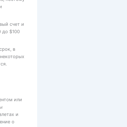
и
вый счет и
 до $100
срок, в
 некоторых
ся.
ентом или
ы
злетах и
ение о