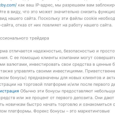
exby.com/
как ваш IP-адрес, мы разрешаем вам заблокир
йте в виду, что это может значительно снизить функци
вид нашего сайта. Поскольку эти файлы cookie необхо
-сайта, отказ от них повлияет на работу нашего сайта.
ссионального трейдера
рма отличается надежностью, безопасностью и прост
ния. С ее помощью клиенты компании могут совершат
ми валютами, инвестировать свои средства в ценные б
 также управлять своими инвестициями. Приветственн
лком бонусы) предназначены для новых клиентов и ак
страции на торговой платформе и/или после первого д
гистрация
Обычно эти бонусы предоставляют небольш
редств или же процент от первого депозита. Они дают
ь новичкам быстро начать торговлю и ознакомиться 
ом платформы. Форекс бонусы – это маркетинговые