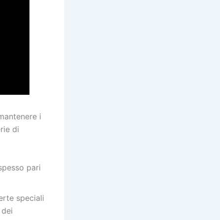
mantenere i
rie di
 spesso pari
rte speciali
 dei