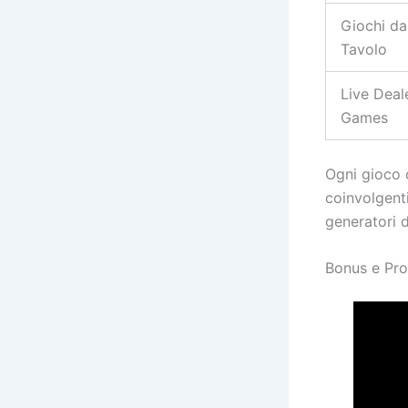
Giochi da
Tavolo
Live Deal
Games
Ogni gioco 
coinvolgenti.
generatori d
Bonus e Pr