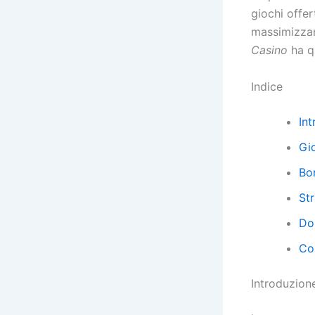
giochi offer
massimizzare
Casino
ha qu
Indice
In
Gio
Bo
Str
Do
Co
Introduzion