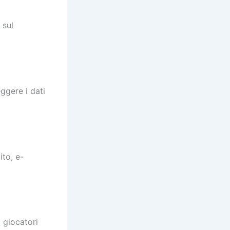
 sul
ggere i dati
ito, e-
 giocatori