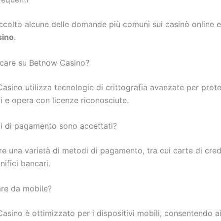
colto alcune delle domande più comuni sui casinò online e
sino
.
ocare su Betnow Casino?
asino utilizza tecnologie di crittografia avanzate per prote
i e opera con licenze riconosciute.
i di pagamento sono accettati?
fre una varietà di metodi di pagamento, tra cui carte di cred
nifici bancari.
re da mobile?
asino è ottimizzato per i dispositivi mobili, consentendo ai