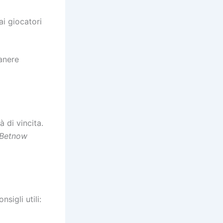
ai giocatori
manere
à di vincita.
Betnow
sigli utili: