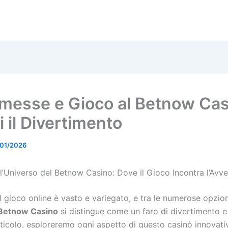
esse e Gioco al Betnow Cas
 il Divertimento
01/2026
l’Universo del Betnow Casino: Dove il Gioco Incontra l’Avv
 gioco online è vasto e variegato, e tra le numerose opzion
Betnow Casino
si distingue come un faro di divertimento e 
rticolo, esploreremo ogni aspetto di questo casinò innovati