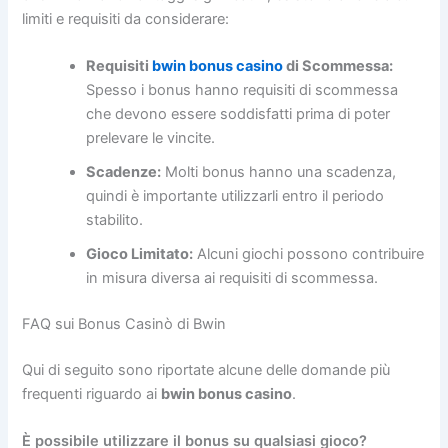
limiti e requisiti da considerare:
Requisiti
bwin bonus casino
di Scommessa:
Spesso i bonus hanno requisiti di scommessa
che devono essere soddisfatti prima di poter
prelevare le vincite.
Scadenze:
Molti bonus hanno una scadenza,
quindi è importante utilizzarli entro il periodo
stabilito.
Gioco Limitato:
Alcuni giochi possono contribuire
in misura diversa ai requisiti di scommessa.
FAQ sui Bonus Casinò di Bwin
Qui di seguito sono riportate alcune delle domande più
frequenti riguardo ai
bwin bonus casino
.
È possibile utilizzare il bonus su qualsiasi gioco?