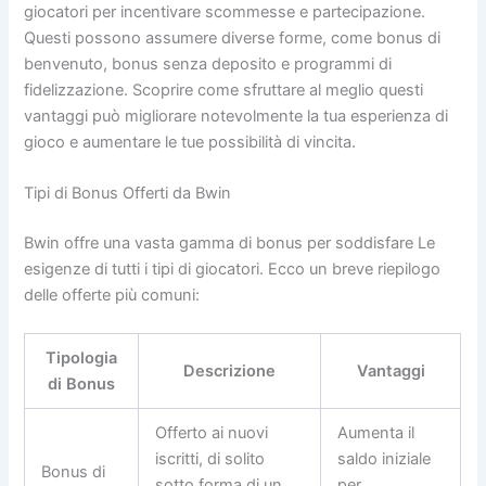
giocatori per incentivare scommesse e partecipazione.
Questi possono assumere diverse forme, come bonus di
benvenuto, bonus senza deposito e programmi di
fidelizzazione. Scoprire come sfruttare al meglio questi
vantaggi può migliorare notevolmente la tua esperienza di
gioco e aumentare le tue possibilità di vincita.
Tipi di Bonus Offerti da Bwin
Bwin offre una vasta gamma di bonus per soddisfare Le
esigenze di tutti i tipi di giocatori. Ecco un breve riepilogo
delle offerte più comuni:
Tipologia
Descrizione
Vantaggi
di Bonus
Offerto ai nuovi
Aumenta il
iscritti, di solito
saldo iniziale
Bonus di
sotto forma di un
per