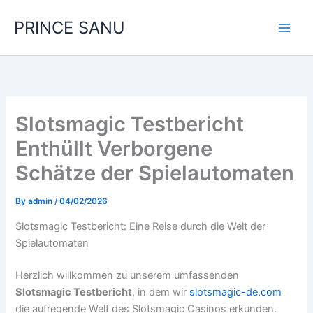
Skip
PRINCE SANU
to
content
Slotsmagic Testbericht
Enthüllt Verborgene
Schätze der Spielautomaten
By
admin
/
04/02/2026
Slotsmagic Testbericht: Eine Reise durch die Welt der
Spielautomaten
Herzlich willkommen zu unserem umfassenden
Slotsmagic Testbericht
, in dem wir
slotsmagic-de.com
die aufregende Welt des Slotsmagic Casinos erkunden.