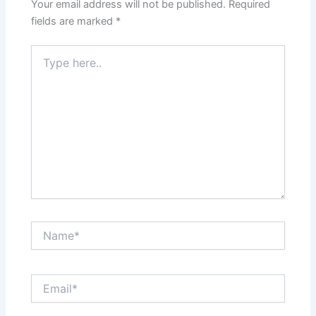
Your email address will not be published.
Required
fields are marked
*
Type
here..
Name*
Email*