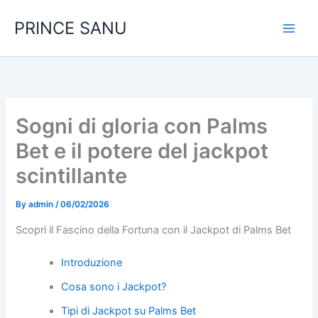
Skip
PRINCE SANU
to
content
Sogni di gloria con Palms
Bet e il potere del jackpot
scintillante
By
admin
/
06/02/2026
Scopri il Fascino della Fortuna con il Jackpot di Palms Bet
Introduzione
Cosa sono i Jackpot?
Tipi di Jackpot su Palms Bet