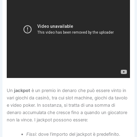
Un
jackpot
è un premio in denaro che può essere vinto in
vari giochi da casinò, tra cui slot machine, giochi da tavolo
e video poker. In sostanza, si tratta di una somma di
denaro accumulata che cresce fino a quando un giocatore
non la vince. I jackpot possono essere:
Fissi
: dove l’importo del jackpot è predefinito.