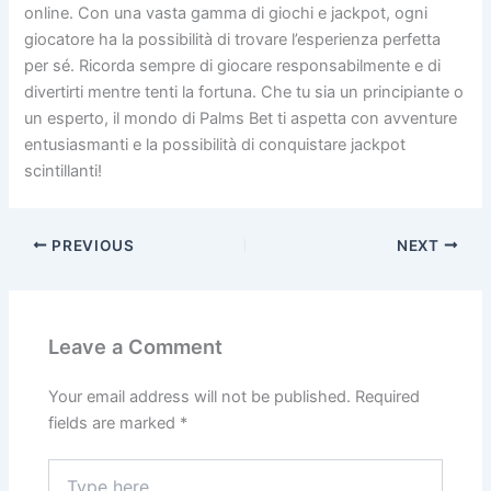
online. Con una vasta gamma di giochi e jackpot, ogni
giocatore ha la possibilità di trovare l’esperienza perfetta
per sé. Ricorda sempre di giocare responsabilmente e di
divertirti mentre tenti la fortuna. Che tu sia un principiante o
un esperto, il mondo di Palms Bet ti aspetta con avventure
entusiasmanti e la possibilità di conquistare jackpot
scintillanti!
PREVIOUS
NEXT
Leave a Comment
Your email address will not be published.
Required
fields are marked
*
Type
here..