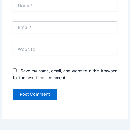
Name*
Email*
Website
Save my name, email, and website in this browser
for the next time I comment.