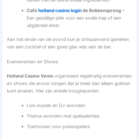
Café
holland casino login
de Bokkensprong
–
Een gezellige plek voor een snelle hap of een
uitgebreid diner.
Aan het einde van de avond kun je ontspannend genieten
van een cocktail of een goed glas wijn aan de bar.
Evenementen en Shows
Holland Casino Venlo
organiseert regelmatig evenementen
en shows die ervoor zorgen dat je meer dan alleen gokken
kunt ervaren. Hier zijn enkele hoogtepunten:
Live muziek en DJ-avonden
Thema-avonden met spelselecties
Toernooien voor pokerspelers