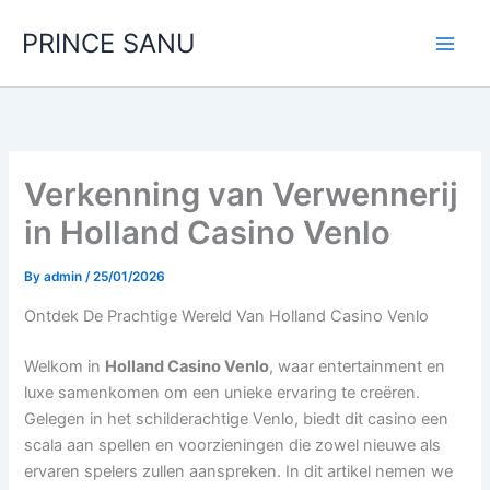
Skip
PRINCE SANU
to
content
Verkenning van Verwennerij
in Holland Casino Venlo
By
admin
/
25/01/2026
Ontdek De Prachtige Wereld Van Holland Casino Venlo
Welkom in
Holland Casino Venlo
, waar entertainment en
luxe samenkomen om een unieke ervaring te creëren.
Gelegen in het schilderachtige Venlo, biedt dit casino een
scala aan spellen en voorzieningen die zowel nieuwe als
ervaren spelers zullen aanspreken. In dit artikel nemen we