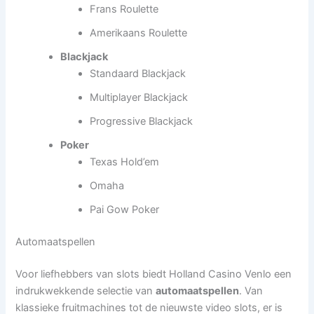
Frans Roulette
Amerikaans Roulette
Blackjack
Standaard Blackjack
Multiplayer Blackjack
Progressive Blackjack
Poker
Texas Hold’em
Omaha
Pai Gow Poker
Automaatspellen
Voor liefhebbers van slots biedt Holland Casino Venlo een
indrukwekkende selectie van
automaatspellen
. Van
klassieke fruitmachines tot de nieuwste video slots, er is