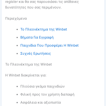
register
και θα σας παρουσιάσει τις απίθανες
δυνατότητες που σας περιμένουν.
Περιεχόμενα
Το Πλεονέκτημα της Winbet
Βήματα Για Εγγραφή
Παιχνίδια Που Προσφέρει Η Winbet
Συχνές Ερωτήσεις
Το Πλεονέκτημα της Winbet
Η Winbet διακρίνεται για:
Πλούσια γκάμα παιχνιδιών
Φιλική προς τον χρήστη διεπαφή
Ασφάλεια και αξιοπιστία