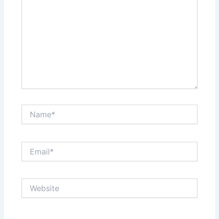
Name*
Email*
Website