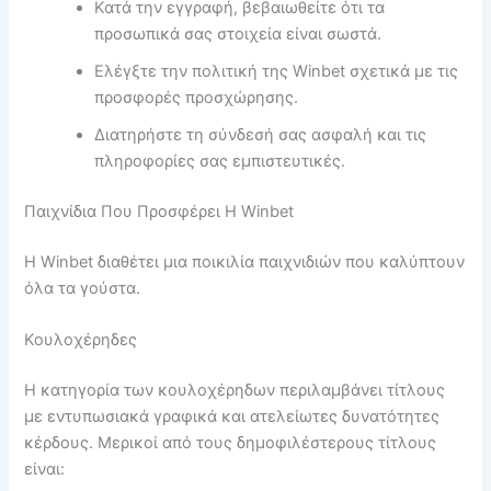
Κατά την εγγραφή, βεβαιωθείτε ότι τα
προσωπικά σας στοιχεία είναι σωστά.
Ελέγξτε την πολιτική της Winbet σχετικά με τις
προσφορές προσχώρησης.
Διατηρήστε τη σύνδεσή σας ασφαλή και τις
πληροφορίες σας εμπιστευτικές.
Παιχνίδια Που Προσφέρει Η Winbet
Η Winbet διαθέτει μια ποικιλία παιχνιδιών που καλύπτουν
όλα τα γούστα.
Κουλοχέρηδες
Η κατηγορία των κουλοχέρηδων περιλαμβάνει τίτλους
με εντυπωσιακά γραφικά και ατελείωτες δυνατότητες
κέρδους. Μερικοί από τους δημοφιλέστερους τίτλους
είναι: