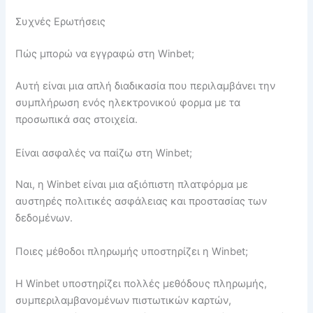
Συχνές Ερωτήσεις
Πώς μπορώ να εγγραφώ στη Winbet;
Αυτή είναι μια απλή διαδικασία που περιλαμβάνει την
συμπλήρωση ενός ηλεκτρονικού φορμα με τα
προσωπικά σας στοιχεία.
Είναι ασφαλές να παίζω στη Winbet;
Ναι, η Winbet είναι μια αξιόπιστη πλατφόρμα με
αυστηρές πολιτικές ασφάλειας και προστασίας των
δεδομένων.
Ποιες μέθοδοι πληρωμής υποστηρίζει η Winbet;
Η Winbet υποστηρίζει πολλές μεθόδους πληρωμής,
συμπεριλαμβανομένων πιστωτικών καρτών,